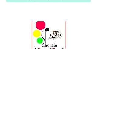
CHORALE ADULTES "Chant'Retz"
La CLARINETTE